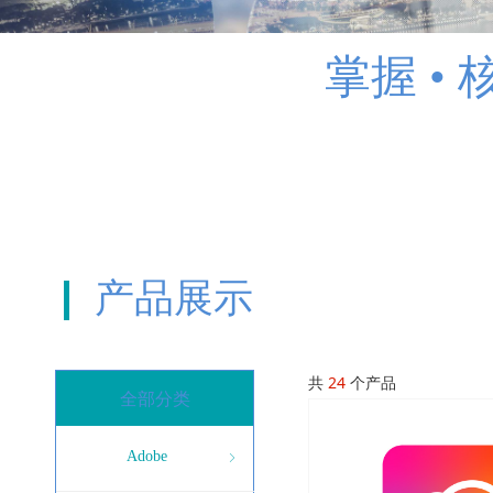
掌握 •
产品展示
共
24
个产品
全部分类
Adobe
ꁇ