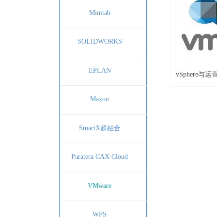
Minitab
SOLIDWORKS
EPLAN
vSphere与
Maxon
SmartX超融合
Paratera CAX Cloud
VMware
WPS